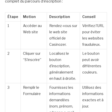
complet du parcours d’inscription :
Étape
Motion
Description
Conseil
1
Accéder au
Rendez-vous sur
Vérifiez l’URL
Web site
le web site
pour éviter
officiel de
les websites
Casinozer.
frauduleux.
2
Cliquer sur
Localisez le
Le bouton
“S’inscrire”
bouton
peut avoir
d’inscription,
différentes
généralement
couleurs.
en haut à droite.
3
Remplir le
Fournissez les
Utilisez des
Formulaire
informations
informations
demandées
exactes et à
(nom, prénom,
jour.