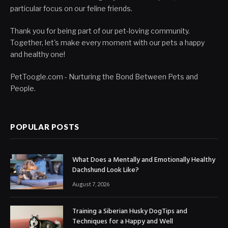
particular focus on our feline friends.
Thank you for being part of our pet-loving community.
Together, let's make every moment with our pets a happy
and healthy one!
PetToogle.com - Nurturing the Bond Between Pets and
People.
POPULAR POSTS
What Does a Mentally and Emotionally Healthy
Dachshund Look Like?
August 7, 2026
Training a Siberian Husky DogTips and
Techniques for a Happy and Well