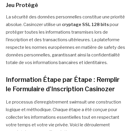
Jeu Protégé
La sécurité des données personnelles constitue une priorité
absolue. Casinozer utilise un
cryptage SSL 128 bits
pour
protéger toutes les informations transmises lors de
l’inscription et des transactions ultérieures. La plateforme
respecte les normes européennes en matière de safety des
données personnelles, garantissant ainsi la confidentialité
totale de vos informations bancaires et identitaires.
Information Étape par Étape : Remplir
le Formulaire d’Inscription Casinozer
Le processus d’enregistrement swimsuit une construction
logique et méthodique. Chaque étape a été conçue pour
collecter les informations essentielles tout en respectant
votre temps et votre vie privée. Voici le déroulement