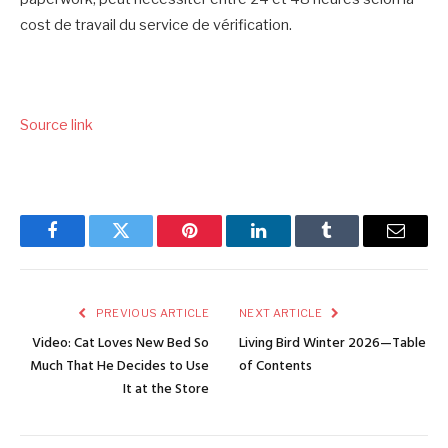
cost de travail du service de vérification.
Source link
Facebook
Twitter
Pinterest
LinkedIn
Tumblr
Email
PREVIOUS ARTICLE
NEXT ARTICLE
Video: Cat Loves New Bed So
Living Bird Winter 2026—Table
Much That He Decides to Use
of Contents
It at the Store