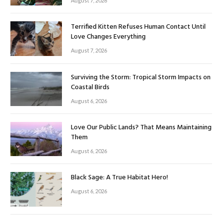
August 7, 2026
Terrified Kitten Refuses Human Contact Until
Love Changes Everything
August 7, 2026
Surviving the Storm: Tropical Storm Impacts on
Coastal Birds
August 6, 2026
Love Our Public Lands? That Means Maintaining
Them
August 6, 2026
Black Sage: A True Habitat Hero!
August 6, 2026