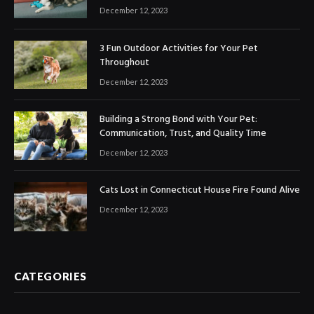
December 12, 2023
3 Fun Outdoor Activities for Your Pet
Throughout
December 12, 2023
Building a Strong Bond with Your Pet:
Communication, Trust, and Quality Time
December 12, 2023
Cats Lost in Connecticut House Fire Found Alive
December 12, 2023
CATEGORIES