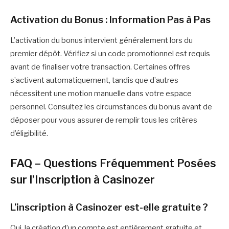
Activation du Bonus : Information Pas à Pas
L’activation du bonus intervient généralement lors du
premier dépôt. Vérifiez si un code promotionnel est requis
avant de finaliser votre transaction. Certaines offres
s’activent automatiquement, tandis que d’autres
nécessitent une motion manuelle dans votre espace
personnel. Consultez les circumstances du bonus avant de
déposer pour vous assurer de remplir tous les critères
d’éligibilité.
FAQ – Questions Fréquemment Posées
sur l’Inscription à Casinozer
L’inscription à Casinozer est-elle gratuite ?
Oui, la création d’un compte est entièrement gratuite et