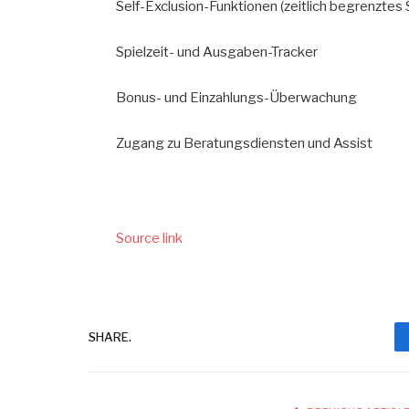
Self-Exclusion-Funktionen (zeitlich begrenztes
Spielzeit- und Ausgaben-Tracker
Bonus- und Einzahlungs-Überwachung
Zugang zu Beratungsdiensten und Assist
Source link
SHARE.