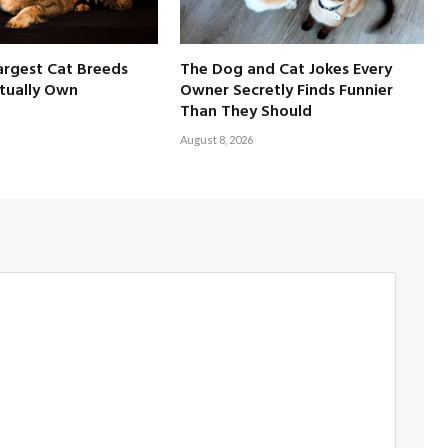
argest Cat Breeds
The Dog and Cat Jokes Every
tually Own
Owner Secretly Finds Funnier
Than They Should
August 8, 2026