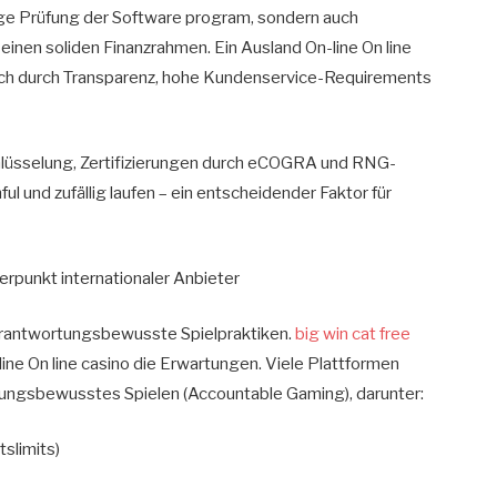
enge Prüfung der Software program, sondern auch
einen soliden Finanzrahmen. Ein Ausland On-line On line
ich durch Transparenz, hohe Kundenservice-Requirements
chlüsselung, Zertifizierungen durch eCOGRA und RNG-
hful und zufällig laufen – ein entscheidender Faktor für
rpunkt internationaler Anbieter
verantwortungsbewusste Spielpraktiken.
big win cat free
line On line casino die Erwartungen. Viele Plattformen
ungsbewusstes Spielen (Accountable Gaming), darunter:
slimits)