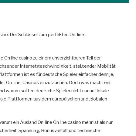
asino: Der Schlüssel zum perfekten On-line-
ne On line casino zu einem unverzichtbaren Teil der
achsender Internetgeschwindigkeit, steigender Mobilität
attformen ist es für deutsche Spieler einfacher denn je,
 der On-line-Casinos einzutauchen. Doch was macht ein
d warum sollten deutsche Spieler nicht nur auf lokale
onale Plattformen aus dem europäischen und globalen
rum ein Ausland On-line On line casino mehr ist als nur
 Sicherheit, Spannung, Bonusvielfalt und technische