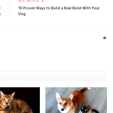
E
NEXT ARTICLE
0
10 Proven Ways to Build a Real Bond With Your
m
Dog
Webs