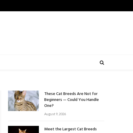
These Cat Breeds Are Not for
Beginners — Could You Handle
One?
August 9, 2026
Meet the Largest Cat Breeds