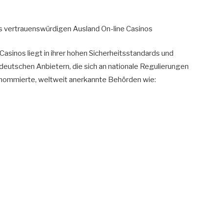
nes vertrauenswürdigen Ausland On-line Casinos
Casinos liegt in ihrer hohen Sicherheitsstandards und
deutschen Anbietern, die sich an nationale Regulierungen
renommierte, weltweit anerkannte Behörden wie: